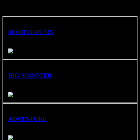
SCOOTERS 125
Urbanas, prácticas y cómodas para el día a día.
BIG SCOOTER
Potencia y confort para moverte con estilo
ADVENTURE
Versatilidad total para rutas largas y carretera off-road.