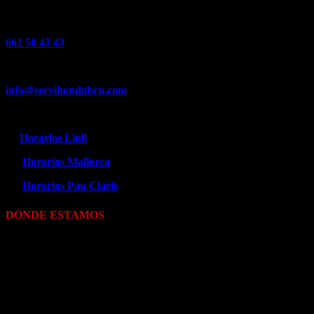
WhatsApp
661 50 43 43
Email atención al cliente
info@servihondabcn.com
Horario Ventas y Boutique
→
Horarios Llull
→
Horarios Mallorca
→
Horarios Pau Claris
DÓNDE ESTAMOS
Servihonda Lull
C/ Llull 47-49 – 08005 Barcelona (Barcelona)
Servihonda Pau Claris
C/ de Pau Claris 155 – 08009 Barcelona (Barcelona)