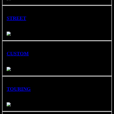
STREET
Ágiles, dinámicas y perfectas para moverte en ciudad.
CUSTOM
Estilo clásico, postura relajada y mucho carácter.
TOURING
Comodidad y tecnología para disfrutar de cada kilómetro.