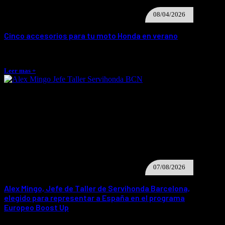
08/04/2026
Cinco accesorios para tu moto Honda en verano
El verano es una de las mejores épocas del año para disfrutar de tus rutas
favoritas con tu moto Honda.…
Leer mas +
07/08/2026
Alex Mingo, Jefe de Taller de Servihonda Barcelona,
elegido para representar a España en el programa
Europeo Boost Up