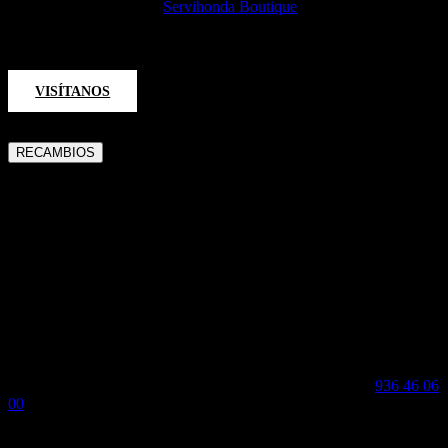
accesorios para la moto.
Servihonda Boutique
se encuentra
disponible en nuestras instalaciones:
VISÍTANOS
RECAMBIOS
SERVICIO DE
RECAMBIO
OFICIAL
HONDA
En Servihonda Barcelona, ofrecemos a nuestros clientes el Servicio
de Recambio Oficial Honda, donde encontrarás cualquier pieza
original que necesites para el mantenimiento o reparación de tu
moto.
Si necesitas alguna puedes solicitarla llamando al teléfono
936 46 06
00
.