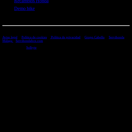
Recambios Honda
Demo bike
Aviso legal
|
Política de cookies
|
Política de privacidad
|
Grupo Cabello
|
Servihonda
Málaga
|
Servihondabcn.com
Desarrollado por
Solbyte
Instagram
Facebook
TikTok
LinkedIn
YouTube
Servihonda Barcelona © – Todos los derechos reservados – 2025