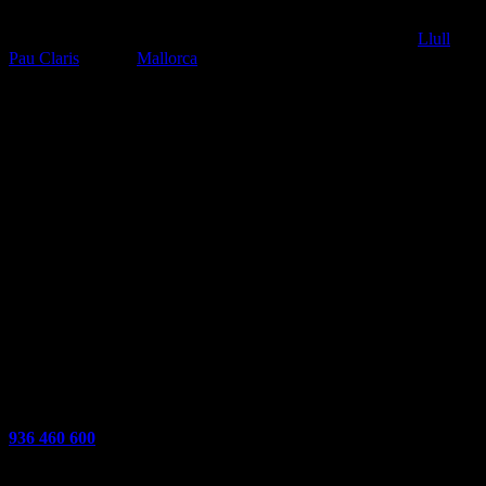
Ofrecemos mantenimiento, revisiones y reparaciones con total
confianza y calidad en nuestros concesionarios ubicados en
Llull
,
Pau Claris
y Calle
Mallorca
.
EN SERVIHONDA
En
Servihonda Barcelona
, ofrecemos a nuestros clientes el
Servicio de Taller Oficial Honda, donde podrá realizar el
mantenimiento o reparación de su moto con total garantía y
seguridad.
Centralita
936 460 600
Email cita previa taller