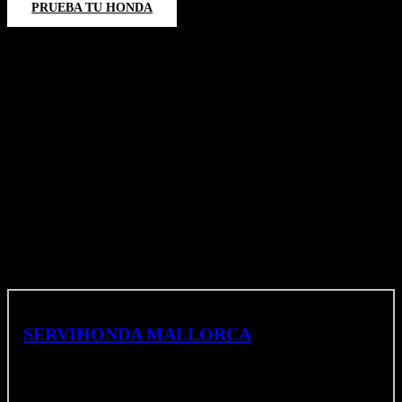
PRUEBA TU HONDA
VISITA NUESTROS
CONCESIONARIOS
SERVIHONDA
MALLORCA
Calle Mallorca, 660, 08027 Barcelona