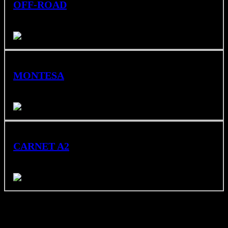
OFF-ROAD
Ligeras y resistentes para caminos de tierra y circuitos.
MONTESA
Trial auténtico con herencia deportiva Honda.
CARNET A2
Motocicletas limitadas al carnet A2.
TALLER OFICIAL
HONDA