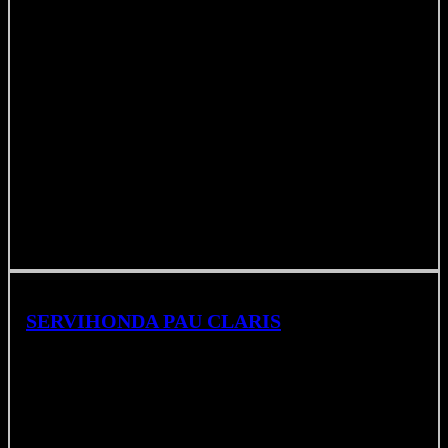
SERVIHONDA
PAU CLARIS
Calle de Pau Claris 155, 08009 Barcelona