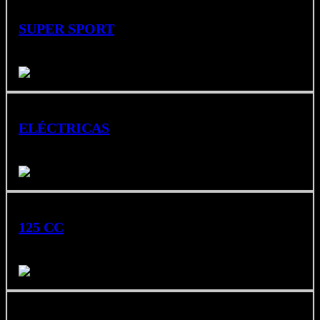
SUPER SPORT
Máxima potencia, precisión y adrenalina en carretera.
ELÉCTRICAS
Estilo urbano, combinando sostenibilidad y eficiencia.
125 CC
Ligeras, económicas y aptas con carnet de coche B.