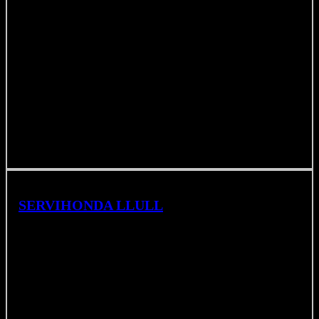
SERVIHONDA
LLULL
C/ Llull 47-49, 08005, Barcelona