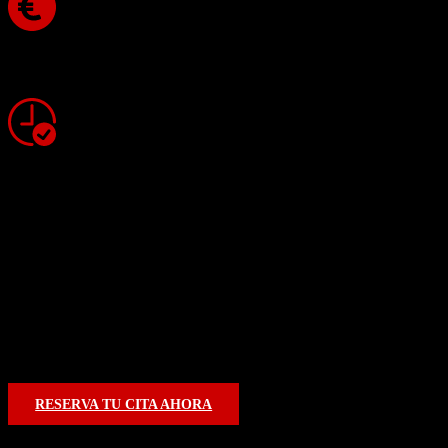
Financiación a medida
Servicio rápido y fiable
TODA LA GAMA
HONDA
Cada Honda tiene una historia. Descubre la tuya entre nuestra gama
completa de motos.
A TU ALCANCE
RESERVA TU CITA AHORA