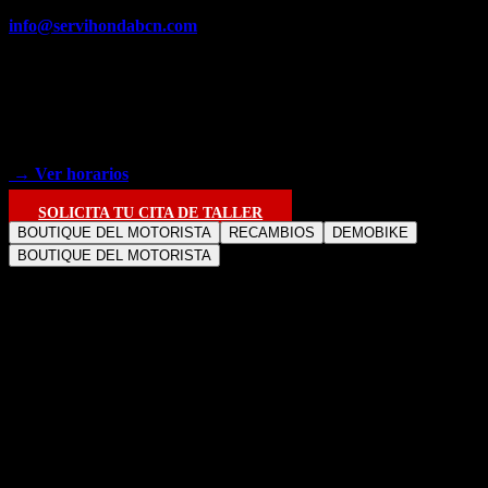
info@servihondabcn.com
Dirección
C/ Llull 47-49, 08005 Barcelona
Horario Taller y Recambios
→ Ver horarios
SOLICITA TU CITA DE TALLER
BOUTIQUE DEL MOTORISTA
RECAMBIOS
DEMOBIKE
BOUTIQUE DEL MOTORISTA
PRENDAS
DE VESTIR
Y ACCESORIOS
PARA
MOTO
En Servihonda ofrecemos a nuestros clientes el Servicio de
Boutique, donde encontrará todo tipo de prendas de vestir y