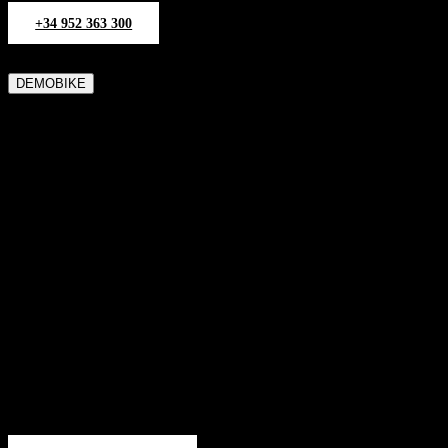
+34 952 363 300
DEMOBIKE
PRUEBA TU HONDA
ANTES DE DECIDIRTE -
DEMO BIKE
En Servihonda queremos que estés 100 % seguro antes de comprar
tu moto.
Con nuestro programa Demo Bike, puedes probar los modelos
Honda más populares en Barcelona.
Requisitos: carnet correspondiente, pantalón largo y calzado
cerrado.