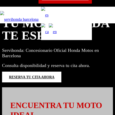
TU MOTO
HONDA
TE ESPERA
Servihonda: Concesionario Oficial Honda Motos en
Barcelona
Consulta disponibilidad y reserva tu cita ahora.
RESERVA TU CITA AHORA
ENCUENTRA TU MOTO
IDEAL