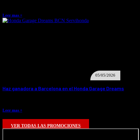
Servihonda Barcelona te invita a probar los sistemas DCT y e-Clutch del
8 al 12 de junio Del 8 al…
Leer mas +
05/05/2026
Haz ganadora a Barcelona en el Honda Garage Dreams
Vota a Barcelona en el Honda Garage Dreams para conseguir la victoria
Un año más, Servihonda Barcelona se suma a…
Leer mas +
VER TODAS LAS PROMOCIONES