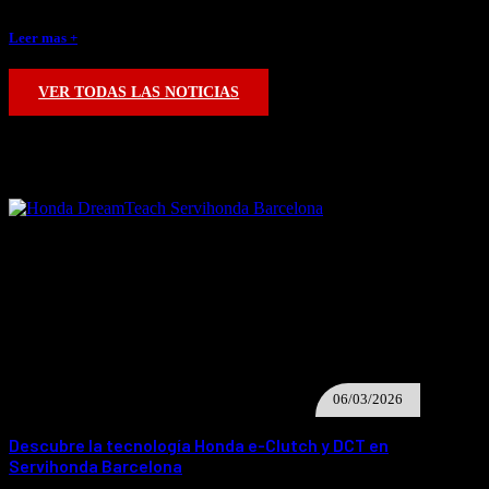
Un reconocimiento que sitúa a Servihonda Barcelona en lo más alto Alex
Mingo, Jefe de Taller de Servihonda Barcelona, ha…
Leer mas +
VER TODAS LAS NOTICIAS
PROMOCIONES
06/03/2026
Descubre la tecnología Honda e-Clutch y DCT en
Servihonda Barcelona