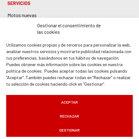
SERVICIOS
Motos nuevas
Motos de ocasión
Gestionar el consentimiento de
las cookies
Taller Honda en Barcelona
Boutique y accesorios
Utilizamos cookies propias y de terceros para personalizar la web,
analizar nuestros servicios y mostrarte publicidad relacionada con
Recambios Honda
tus preferencias, basándonos en tus hábitos de navegación.
Demo bike
Puedes obtener más información sobre las cookies en nuestra
política de cookies. Puedes aceptar todas las cookies pulsando
“Aceptar”. También puedes rechazar todas en “Rechazar” o realizar
tu selección de cookies haciendo click en “Gestionar”.
ACEPTAR
Aviso legal
|
Política de cookies
|
Política de privacidad
|
Grupo Cabello
|
Servihonda Málaga
|
Servihondabcn.com
RECHAZAR
Desarrollado por
Solbyte
GESTIONAR