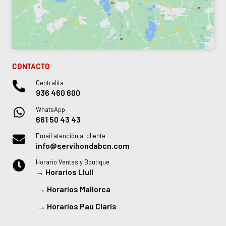
CONTACTO
Centralita
936 460 600
WhatsApp
661 50 43 43
Email atención al cliente
info@servihondabcn.com
Horario Ventas y Boutique
→
Horarios Llull
→
Horarios Mallorca
→
Horarios Pau Claris