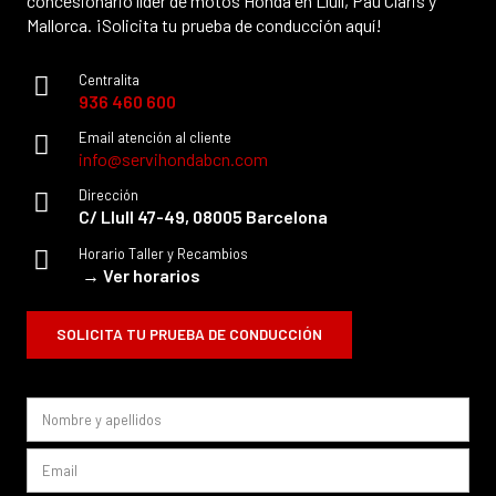
concesionario líder de motos Honda en Llull, Pau Claris y
Mallorca. ¡Solicita tu prueba de conducción aquí!
Centralita
936 460 600
Email atención al cliente
info@servihondabcn.com
Dirección
C/ Llull 47-49, 08005 Barcelona
Horario Taller y Recambios
→ Ver horarios
SOLICITA TU PRUEBA DE CONDUCCIÓN