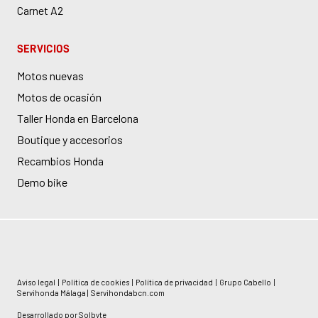
Carnet A2
SERVICIOS
Motos nuevas
Motos de ocasión
Taller Honda en Barcelona
Boutique y accesorios
Recambios Honda
Demo bike
Aviso legal
|
Política de cookies
|
Política de privacidad
|
Grupo Cabello
|
Servihonda Málaga
|
Servihondabcn.com
Desarrollado por
Solbyte