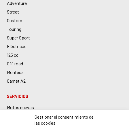
Adventure
Street
Custom
Touring
Super Sport
Eléctricas
125 cc
Off-road
Montesa
Carnet A2
SERVICIOS
Motos nuevas
Motos de ocasión
Gestionar el consentimiento de
las cookies
Taller Honda en Barcelona