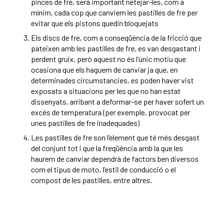
pinces de fre, serà important netejar-les, com a
mínim, cada cop que canviem les pastilles de fre per
evitar que els pistons quedin bloquejats
Els discs de fre, com a conseqüència de la fricció que
pateixen amb les pastilles de fre, es van desgastant i
perdent gruix, però aquest no és l’únic motiu que
ocasiona que els haguem de canviar ja que, en
determinades circumstancies, es poden haver vist
exposats a situacions per les que no han estat
dissenyats, arribant a deformar-se per haver sofert un
excés de temperatura (per exemple, provocat per
unes pastilles de fre inadequades)
Les pastilles de fre son l’element que té més desgast
del conjunt tot i que la freqüència amb la que les
haurem de canviar dependrà de factors ben diversos
com el tipus de moto, l’estil de conducció o el
compost de les pastilles, entre altres.