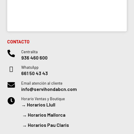
CONTACTO
Centralita
936 460 600
WhatsApp
661 50 43 43
Email atención al cliente
info@servihondabcn.com
Horario Ventas y Boutique
→
Horarios Llull
→
Horarios Mallorca
→
Horarios Pau Claris