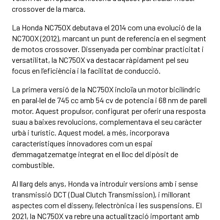
crossover de la marca.
La Honda NC750X debutava el 2014 com una evolució de la
NC700X (2012), marcant un punt de referencia en el segment
de motos crossover. Dissenyada per combinar practicitat i
versatilitat, la NC750X va destacar ràpidament pel seu
focus en l’eficiència i la facilitat de conducció.
La primera versió de la NC750X incloïa un motor bicilíndric
en paral·lel de 745 cc amb 54 cv de potencia i 68 nm de parell
motor. Aquest propulsor, configurat per oferir una resposta
suau a baixes revolucions, complementava el seu caràcter
urbà i turístic. Aquest model, a més, incorporava
característiques innovadores com un espai
d’emmagatzematge integrat en el lloc del dipòsit de
combustible.
Al llarg dels anys, Honda va introduir versions amb i sense
transmissió DCT (Dual Clutch Transmission), i millorant
aspectes com el disseny, l’electrònica i les suspensions. El
2021, la NC750X va rebre una actualització important amb