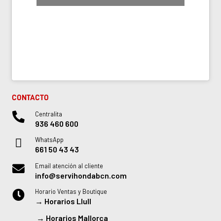
CONTACTO
Centralita
936 460 600
WhatsApp
661 50 43 43
Email atención al cliente
info@servihondabcn.com
Horario Ventas y Boutique
→
Horarios Llull
→
Horarios Mallorca