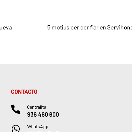
nueva
5 motius per confiar en Servihon
CONTACTO
Centralita
936 460 600
WhatsApp