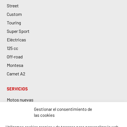
Street
Custom
Touring
Super Sport
Eléctricas
125 cc
Off-road
Montesa
Carnet A2
SERVICIOS
Motos nuevas
Motos de ocasión
Gestionar el consentimiento de
las cookies
Taller Honda en Barcelona
Boutique y accesorios
Utilizamos cookies propias y de terceros para personalizar la web,