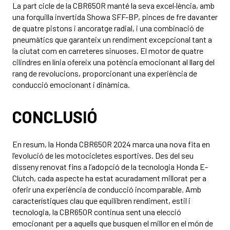
La part cicle de la CBR650R manté la seva excel·lència, amb
una forquilla invertida Showa SFF-BP, pinces de fre davanter
de quatre pistons i ancoratge radial, i una combinació de
pneumàtics que garanteix un rendiment excepcional tant a
la ciutat com en carreteres sinuoses. El motor de quatre
cilindres en línia ofereix una potència emocionant al llarg del
rang de revolucions, proporcionant una experiència de
conducció emocionant i dinàmica.
CONCLUSIÓ
En resum, la Honda CBR650R 2024 marca una nova fita en
l’evolució de les motocicletes esportives. Des del seu
disseny renovat fins a l’adopció de la tecnologia Honda E-
Clutch, cada aspecte ha estat acuradament millorat per a
oferir una experiència de conducció incomparable. Amb
característiques clau que equilibren rendiment, estil i
tecnologia, la CBR650R continua sent una elecció
emocionant per a aquells que busquen el millor en el món de