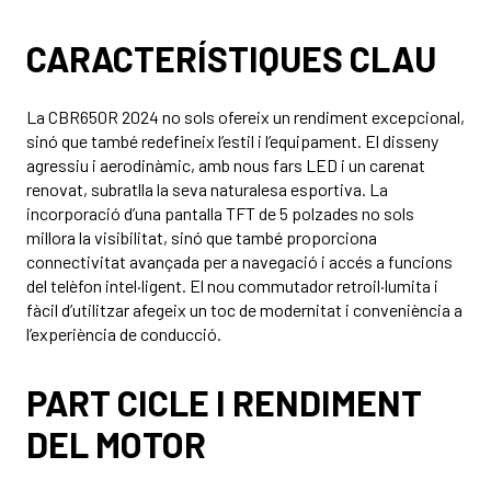
CARACTERÍSTIQUES CLAU
La CBR650R 2024 no sols ofereix un rendiment excepcional,
sinó que també redefineix l’estil i l’equipament. El disseny
agressiu i aerodinàmic, amb nous fars LED i un carenat
renovat, subratlla la seva naturalesa esportiva. La
incorporació d’una pantalla TFT de 5 polzades no sols
millora la visibilitat, sinó que també proporciona
connectivitat avançada per a navegació i accés a funcions
del telèfon intel·ligent. El nou commutador retroil·lumita i
fàcil d’utilitzar afegeix un toc de modernitat i conveniència a
l’experiència de conducció.
PART CICLE I RENDIMENT
DEL MOTOR