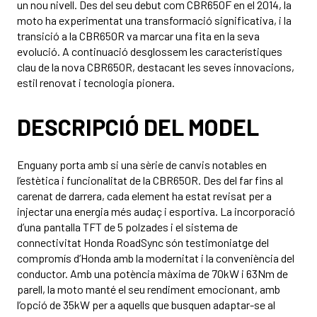
un nou nivell. Des del seu debut com CBR650F en el 2014, la
moto ha experimentat una transformació significativa, i la
transició a la CBR650R va marcar una fita en la seva
evolució. A continuació desglossem les característiques
clau de la nova CBR650R, destacant les seves innovacions,
estil renovat i tecnologia pionera.
DESCRIPCIÓ DEL MODEL
Enguany porta amb si una sèrie de canvis notables en
l’estètica i funcionalitat de la CBR650R. Des del far fins al
carenat de darrera, cada element ha estat revisat per a
injectar una energia més audaç i esportiva. La incorporació
d’una pantalla TFT de 5 polzades i el sistema de
connectivitat Honda RoadSync són testimoniatge del
compromís d’Honda amb la modernitat i la conveniència del
conductor. Amb una potència màxima de 70kW i 63Nm de
parell, la moto manté el seu rendiment emocionant, amb
l’opció de 35kW per a aquells que busquen adaptar-se al