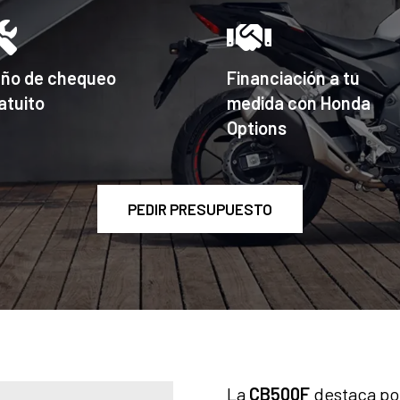
año de chequeo
Financiación a tu
atuito
medida con Honda
Options
PEDIR PRESUPUESTO
La
CB500F
destaca por