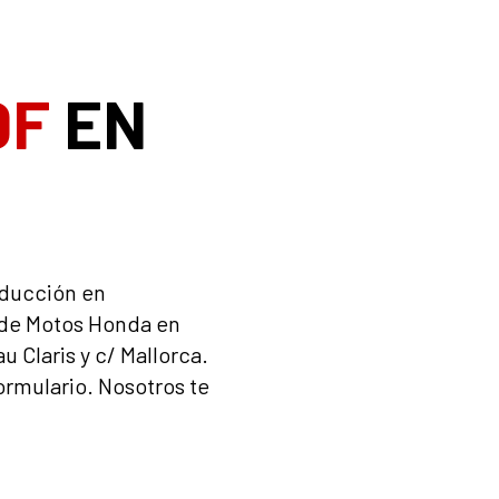
0F
EN
nducción en
r de Motos Honda en
au Claris y c/ Mallorca.
ormulario. Nosotros te