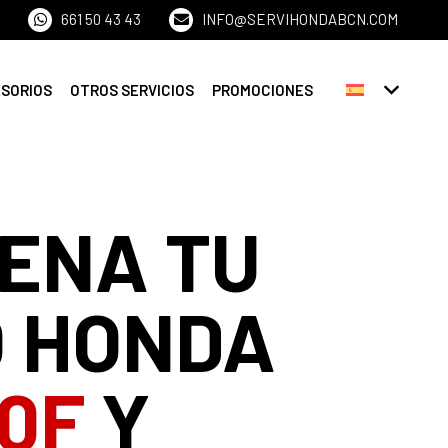
661 50 43 43
INFO@SERVIHONDABCN.COM
ESORIOS
OTROS SERVICIOS
PROMOCIONES
ENA TU
 HONDA
00F
Y