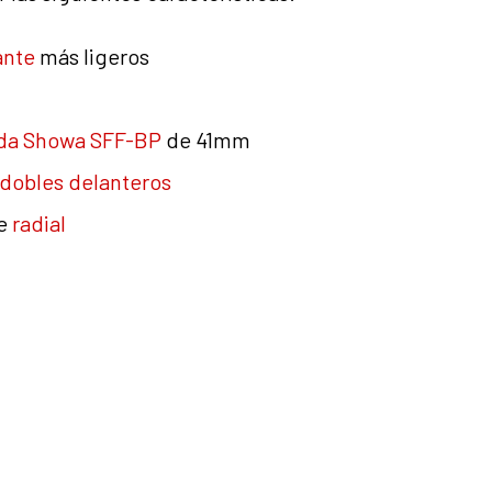
ante
más ligeros
ida Showa SFF-BP
de 41mm
 dobles delanteros
je
radial