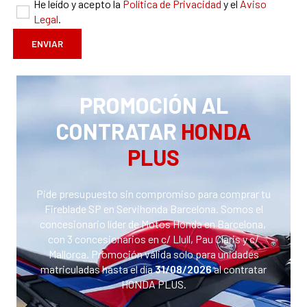
He leído y acepto la
Política de Privacidad
y el
Aviso
Legal
.
PROMOCIÓN AL
CONTRATAR
HONDA
PLUS
Pide presupuesto sin compromiso para comprar tu
Fireblade SP en Servihonda Barcelona. Somos el
concesionario líder de Motos Honda en Barcelona, ​​
con 3 concesionarios en c/ Llull, Pau Claris y c/
Mallorca. Promoción válida solo para unidades
matriculadas hasta el día
31/08/2026
al contratar
HONDA PLUS.