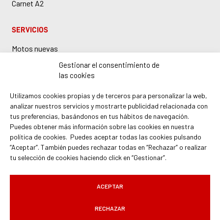
Carnet A2
SERVICIOS
Motos nuevas
Motos de ocasión
Gestionar el consentimiento de
las cookies
Taller Honda en Barcelona
Boutique y accesorios
Utilizamos cookies propias y de terceros para personalizar la web,
analizar nuestros servicios y mostrarte publicidad relacionada con
Recambios Honda
tus preferencias, basándonos en tus hábitos de navegación.
Demo bike
Puedes obtener más información sobre las cookies en nuestra
política de cookies. Puedes aceptar todas las cookies pulsando
“Aceptar”. También puedes rechazar todas en “Rechazar” o realizar
tu selección de cookies haciendo click en “Gestionar”.
ACEPTAR
Aviso legal
|
Política de cookies
|
Política de privacidad
|
Grupo Cabello
|
Servihonda Málaga
|
Servihondabcn.com
RECHAZAR
Desarrollado por
Solbyte