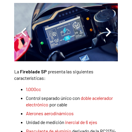
La
Fireblade SP
presenta las siguientes
características:
1.000cc
Control separado único con
doble acelerador
electrónico
por cable
Alerones aerodinámicos
Unidad de medición
inercial de 6 ejes
Basculante de aluminio
derivado de la RC213V-