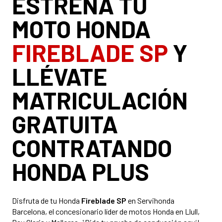
ESTRENA TU
MOTO HONDA
FIREBLADE SP
Y
LLÉVATE
MATRICULACIÓN
GRATUITA
CONTRATANDO
HONDA PLUS
Disfruta de tu Honda
Fireblade SP
en Servihonda
Barcelona, el concesionario líder de motos Honda en Llull,