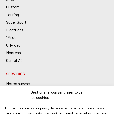
Custom
Touring
Super Sport
Eléctricas
125 cc
Off-road
Montesa
Carnet A2
SERVICIOS
Motos nuevas
Motos de ocasión
Gestionar el consentimiento de
las cookies
Taller Honda en Barcelona
Boutique y accesorios
Utilizamos cookies propias y de terceros para personalizar la web,
analizar nuestros servicios y mostrarte publicidad relacionada con