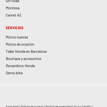
Off-road
Montesa
Carnet A2
SERVICIOS
Motos nuevas
Motos de ocasión
Taller Honda en Barcelona
Boutique y accesorios
Recambios Honda
Demo bike
Aviso legal
|
Política de cookies
|
Política de privacidad
|
Grupo Cabello
|