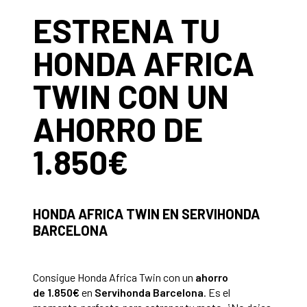
ESTRENA TU
HONDA AFRICA
TWIN CON UN
AHORRO DE
1.850€
HONDA AFRICA TWIN EN SERVIHONDA
BARCELONA
Consigue Honda Africa Twin con un
ahorro
de
1.850€
en
Servihonda Barcelona
. Es el