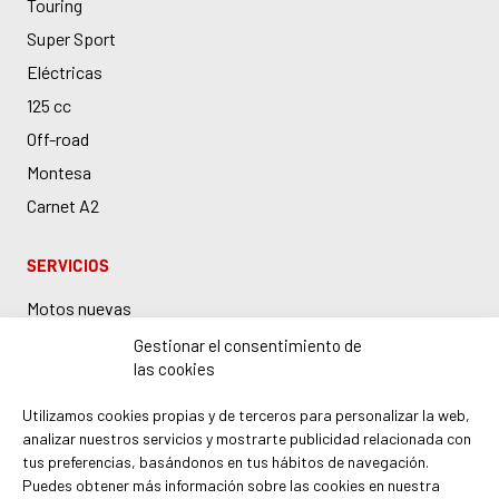
Touring
Super Sport
Eléctricas
125 cc
Off-road
Montesa
Carnet A2
SERVICIOS
Motos nuevas
Motos de ocasión
Gestionar el consentimiento de
las cookies
Taller Honda en Barcelona
Boutique y accesorios
Utilizamos cookies propias y de terceros para personalizar la web,
analizar nuestros servicios y mostrarte publicidad relacionada con
Recambios Honda
tus preferencias, basándonos en tus hábitos de navegación.
Demo bike
Puedes obtener más información sobre las cookies en nuestra