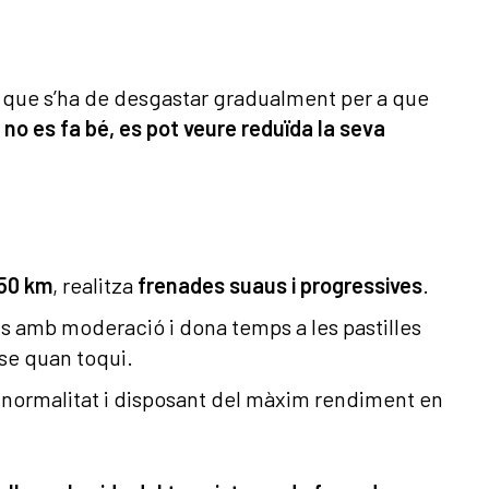
l que s’ha de desgastar gradualment per a que
i no es fa bé, es pot veure reduïda la seva
 50 km
, realitza
frenades suaus i progressives
.
rens amb moderació i dona temps a les pastilles
-se quan toqui.
b normalitat i disposant del màxim rendiment en